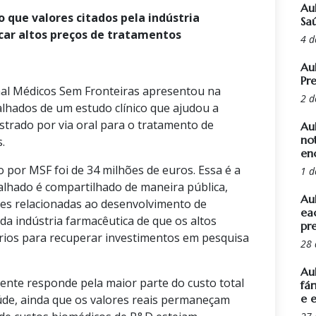
Au
que valores citados pela indústria
Sa
car altos preços de tratamentos
4 d
Au
Pr
nal Médicos Sem Fronteiras apresentou na
2 d
alhados de um estudo clínico que ajudou a
istrado por via oral para o tratamento de
Au
not
.
en
do por MSF foi de 34 milhões de euros. Essa é a
1 d
talhado é compartilhado de maneira pública,
Au
tes relacionadas ao desenvolvimento de
ea
a indústria farmacêutica de que os altos
pr
ios para recuperar investimentos em pesquisa
28 
Aul
mente responde pela maior parte do custo total
fá
e 
úde, ainda que os valores reais permaneçam