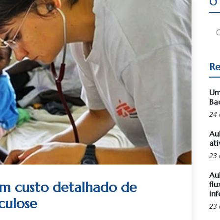
O 
Re
Um
Ba
24 
Au
ati
23 
Au
m custo detalhado de
flu
inf
culose
23 