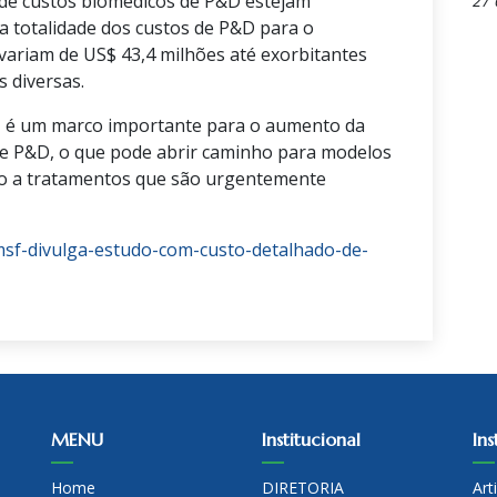
de custos biomédicos de P&D estejam
27 
 a totalidade dos custos de P&D para o
ariam de US$ 43,4 milhões até exorbitantes
s diversas.
 é um marco importante para o aumento da
de P&D, o que pode abrir caminho para modelos
lo a tratamentos que são urgentemente
sf-divulga-estudo-com-custo-detalhado-de-
MENU
Institucional
Ins
Home
DIRETORIA
Art