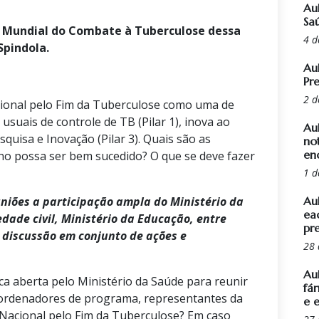
Au
Sa
ia Mundial do Combate à Tuberculose dessa
4 d
Spindola.
Au
Pr
2 d
cional pelo Fim da Tuberculose como uma de
usuais de controle de TB (Pilar 1), inova ao
Au
esquisa e Inovação (Pilar 3). Quais são as
not
en
ano possa ser bem sucedido? O que se deve fazer
1 d
uniões a participação ampla do Ministério da
Au
ea
dade civil, Ministério da Educação, entre
pr
 discussão em conjunto de ações e
28 
Aul
ca aberta pelo Ministério da Saúde para reunir
fá
coordenadores de programa, representantes da
e 
o Nacional pelo Fim da Tuberculose? Em caso