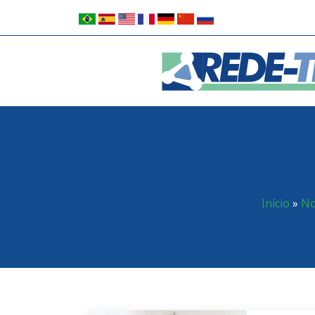
Início
»
No