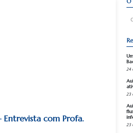
O 
Re
Um
Ba
24 
Au
ati
23 
Au
flu
 Entrevista com Profa.
inf
23 