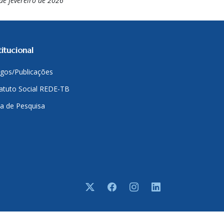
de fevereiro de 2026
titucional
igos/Publicações
atuto Social REDE-TB
a de Pesquisa