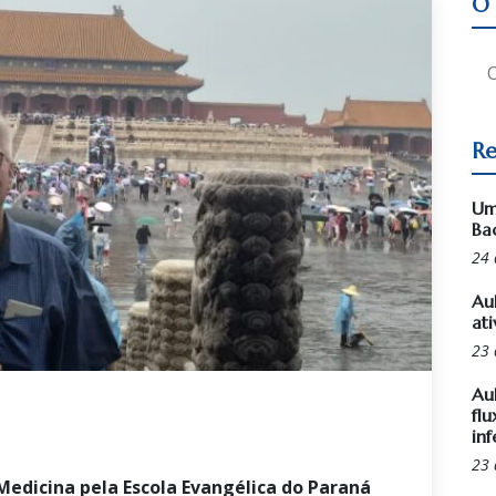
O 
Re
Um
Ba
24 
Au
ati
23 
Au
flu
inf
23 
Medicina pela Escola Evangélica do Paraná