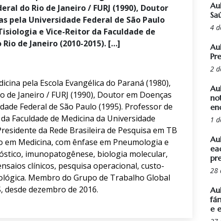
Au
eral do Rio de Janeiro / FURJ (1990), Doutor
Sa
as pela Universidade Federal de São Paulo
4 d
isiologia e Vice-Reitor da Faculdade de
Rio de Janeiro (2010-2015). […]
Au
Pr
2 d
icina pela Escola Evangélica do Paraná (1980),
Au
io de Janeiro / FURJ (1990), Doutor em Doenças
not
idade Federal de São Paulo (1995). Professor de
en
 da Faculdade de Medicina da Universidade
1 d
 Presidente da Rede Brasileira de Pesquisa em TB
Au
do em Medicina, com ênfase em Pneumologia e
ea
nóstico, imunopatogênese, biologia molecular,
pr
nsaios clínicos, pesquisa operacional, custo-
28 
nológica. Membro do Grupo de Trabalho Global
, desde dezembro de 2016.
Aul
fá
e 