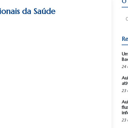
O 
sionais da Saúde
Re
Um
Ba
24 
Au
ati
23 
Au
flu
inf
23 