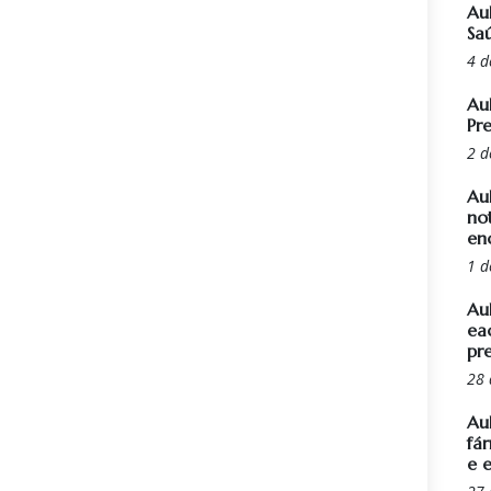
Au
Sa
4 d
Au
Pr
2 d
Au
not
en
1 d
Au
ea
pr
28 
Aul
fá
e 