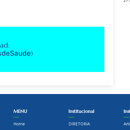
27 
ad:
isdeSaude
)
MENU
Institucional
Ins
Home
DIRETORIA
Art