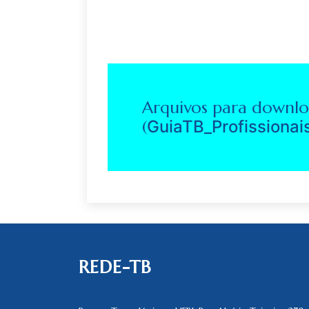
Arquivos para downlo
(
GuiaTB_Profissiona
REDE-TB