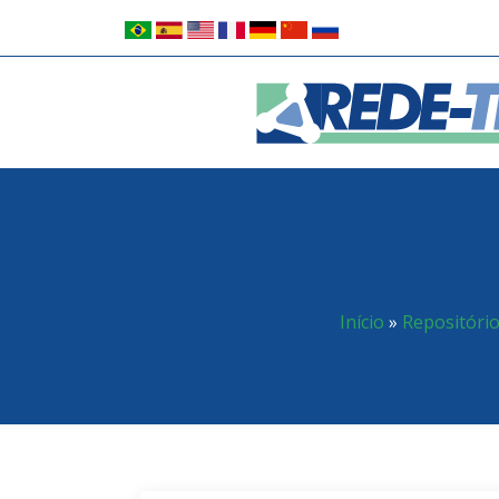
Início
»
Repositóri